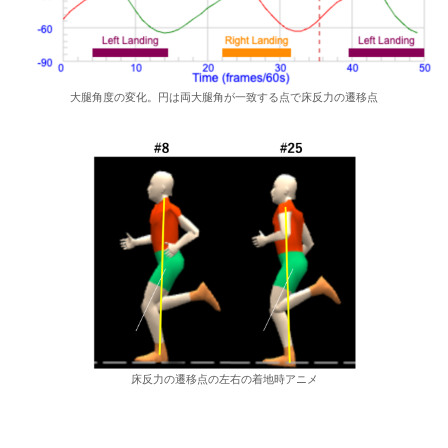
大腿角度の変化。円は両大腿角が一致する点で床反力の遷移点
床反力の遷移点の左右の着地時アニメ