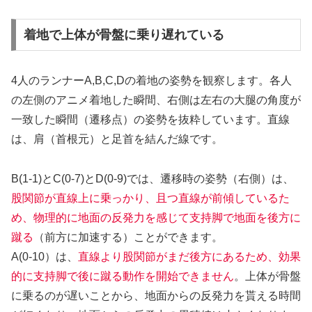
着地で上体が骨盤に乗り遅れている
4人のランナーA,B,C,Dの着地の姿勢を観察します。各人
の左側のアニメ着地した瞬間、右側は左右の大腿の角度が
一致した瞬間（遷移点）の姿勢を抜粋しています。直線
は、肩（首根元）と足首を結んだ線です。
B(1-1)とC(0-7)とD(0-9)では、遷移時の姿勢（右側）は、
股関節が直線上に乗っかり、且つ直線が前傾しているた
め、物理的に地面の反発力を感じて支持脚で地面を後方に
蹴る
（前方に加速する）ことができます。
A(0-10）は、
直線より股関節がまだ後方にあるため、効果
的に支持脚で後に蹴る動作を開始できません
。上体が骨盤
に乗るのが遅いことから、地面からの反発力を貰える時間