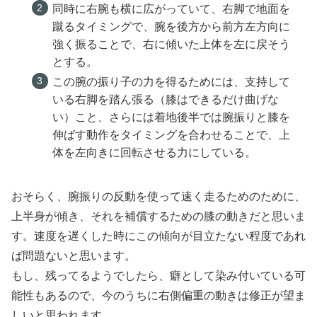
同時に右腕も横に広がっていて、右脚で地面を
蹴るタイミングで、腕を後方から前方左方向に
強く振ることで、右に傾いた上体を左に戻そう
とする。
この腕の振り子の力を得るためには、支持して
いる右脚を踏ん張る（膝はできるだけ曲げな
い）こと、さらには着地後半では腕振りと膝を
伸ばす動作をタイミングを合わせることで、上
体を左向きに回転させる力にしている。
おそらく、腕振りの反動を使って速く走るためのために、
上半身が傾き、それを補償するための膝の動きだと思いま
す。速度を遅くした時にこの傾向が目立たない程度であれ
ば問題ないと思います。
もし、残ってるようでしたら、癖として染み付いている可
能性もあるので、今のうちに右側偏重の動きは修正が望ま
しいと思われます。