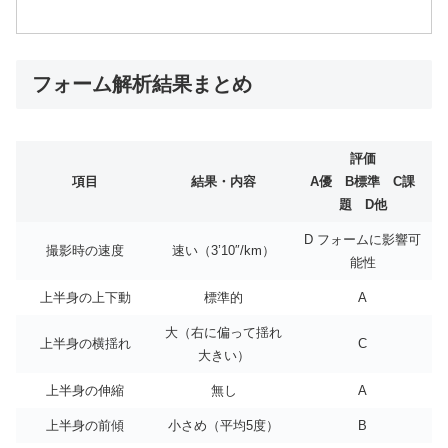
フォーム解析結果まとめ
評価
項目
結果・内容
A優 B標準 C課
題 D他
D フォームに影響可
撮影時の速度
速い（3’10″/km）
能性
上半身の上下動
標準的
A
大（右に偏って揺れ
上半身の横揺れ
C
大きい）
上半身の伸縮
無し
A
上半身の前傾
小さめ（平均5度）
B