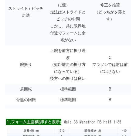
に優）
修正を推奨
ストライド / ピッチ
走法はストライドと
（どっちかを落と
走法
ピッチの中間
す）
しかし、共に限界地
付近でフォームに余
裕がない
上腕を前方に振り過
ぎ
C
腕振り
（短距離走の振り方
マラソンでは肘は前
になっている）
に出さない
後方への振りは良い
肩回転
標準範囲
B
骨盤の回転
標準範囲
B