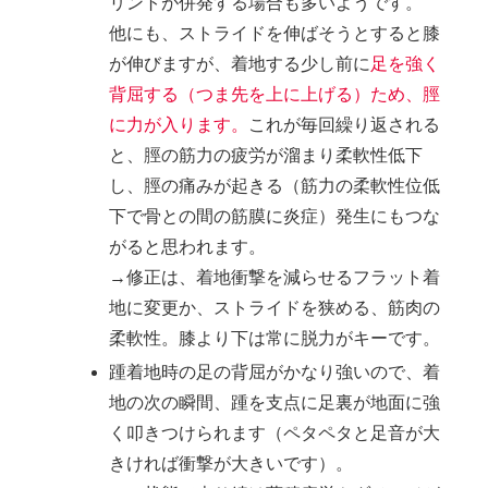
リントが併発する場合も多いようです。
他にも、ストライドを伸ばそうとすると膝
が伸びますが、着地する少し前に
足を強く
背屈する（つま先を上に上げる）ため、脛
に力が入ります。
これが毎回繰り返される
と、脛の筋力の疲労が溜まり柔軟性低下
し、脛の痛みが起きる（筋力の柔軟性位低
下で骨との間の筋膜に炎症）発生にもつな
がると思われます。
→修正は、着地衝撃を減らせるフラット着
地に変更か、ストライドを狭める、筋肉の
柔軟性。膝より下は常に脱力がキーです。
踵着地時の足の背屈がかなり強いので、着
地の次の瞬間、踵を支点に足裏が地面に強
く叩きつけられます（ペタペタと足音が大
きければ衝撃が大きいです）。