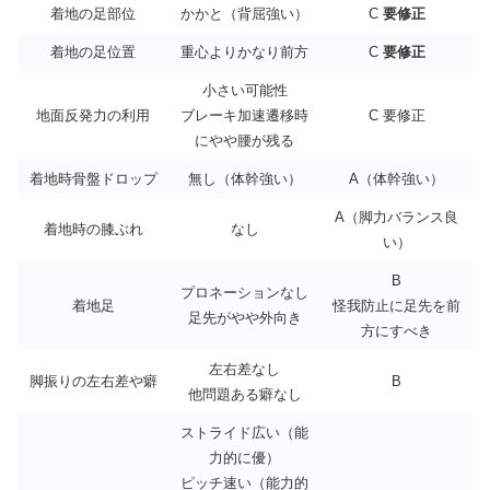
着地の足部位
かかと（背屈強い）
C
要修正
着地の足位置
重心よりかなり前方
C
要修正
小さい可能性
地面反発力の利用
ブレーキ加速遷移時
C 要修正
にやや腰が残る
着地時骨盤ドロップ
無し（体幹強い）
A（体幹強い）
A（脚力バランス良
着地時の膝ぶれ
なし
い）
B
プロネーションなし
着地足
怪我防止に足先を前
足先がやや外向き
方にすべき
左右差なし
脚振りの左右差や癖
B
他問題ある癖なし
ストライド広い（能
力的に優）
ピッチ速い（能力的