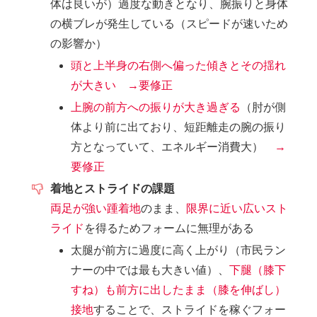
体は良いが）過度な動きとなり、腕振りと身体
の横ブレが発生している（スピードが速いため
の影響か）
頭と上半身の右側へ偏った傾きとその揺れ
が大きい →要修正
上腕の前方への振りが大き過ぎる
（肘が側
体より前に出ており、短距離走の腕の振り
方となっていて、エネルギー消費大）
→
要修正
着地とストライドの課題
両足が強い踵着地
のまま、
限界に近い広いスト
ライド
を得るためフォームに無理がある
太腿が前方に過度に高く上がり（市民ラン
ナーの中では最も大きい値）、
下腿（膝下
すね）も前方に出したまま（膝を伸ばし）
接地
することで、ストライドを稼ぐフォー