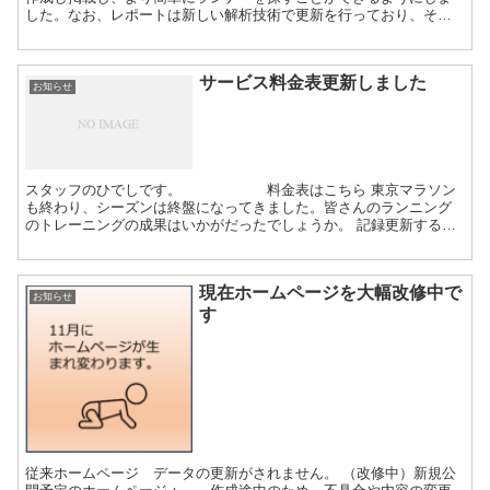
した。なお、レポートは新しい解析技術で更新を行っており、その
リンク先を順次追加していきます。同時にリンク先のURLを一新し
ておりますが、以前のレポートのリンクから新しいリンク先に自動
的にリダイレクトされます。解析ランナーリストへ
サービス料金表更新しました
お知らせ
スタッフのひでしです。 料金表はこちら 東京マラソン
も終わり、シーズンは終盤になってきました。皆さんのランニング
のトレーニングの成果はいかがだったでしょうか。 記録更新すると
ますますやる気になりますよね。でも、たとえ不本意な結果でも、
自己分析して次回、来年のリベンジを誓った方も大勢おられると思
います。 フォームが悪いまま走っても、無駄な筋肉が鍛えられるば
現在ホームページを大幅改修中で
かりだし、頑張りすぎると怪我の原因になります（なんども経験し
お知らせ
ました）。そして、多くが、本やテレビ、時にはトレーナーの受け
す
売り（トレーナの言葉を間違って解釈したため）で、丸ごと真似を
したために起こったことが酷い故障の原因でした。意味が曖...
従来ホームページ データの更新がされません。 （改修中）新規公