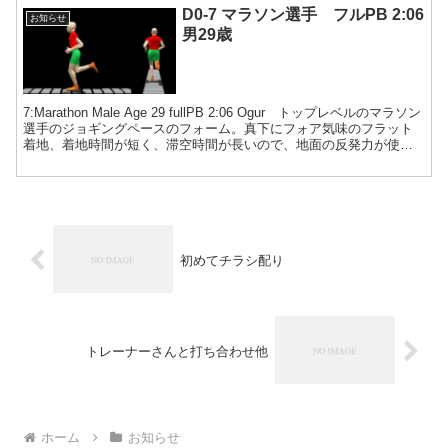
気に入って初めて今回ここを使いました。ランステで着替えて集合
D0-7 マラソン選手 フルPB 2:06
してもらい、正味３０、４０分の撮影会後、皇居ランを楽しまれた
お知らせ
ようです。 ということで、暫くは駒沢公園か皇居にしようと思って
男29歳
ます。
7:Marathon Male Age 29 fullPB 2:06 Ogur トップレベルのマラソン
選手のジョギングペースのフォーム。真下にフォア気味のフラット
着地、着地時間が短く、滞空時間が長いので、地面の反発力が使え
ている。肘が後に良く振れて、全身が力みのない綺麗なフォーム。
左脚の蹴りの方が右脚より大きいという左右差が見られる。 クリッ
クで動画再生、停止は画像の外をクリック ＜注釈＞撮影条件が標準
と異なります。野外で手持ちカメラでランナーと並走して撮影した
画像です。また、体に専用マーカも付いてないため、データの精度
がやや落ちます。 速度1歩時間着地時間/1歩期間 1. 身体上下動 上下
動...
初めてチラシ配り
トレーナーさんと打ち合わせ他
ホーム
お知らせ