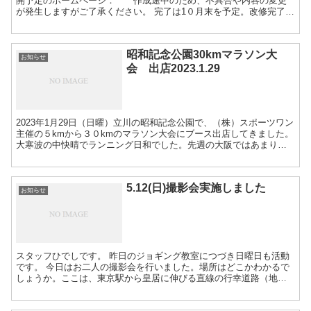
開予定のホームページ： 作成途中のため、不具合や内容の変更
が発生しますがご了承ください。 完了は1０月末を予定。改修完了以
降は２ヶ国語対応になります。
昭和記念公園30kmマラソン大
お知らせ
会 出店2023.1.29
2023年1月29日（日曜）立川の昭和記念公園で、（株）スポーツワン
主催の５kmから３０kmのマラソン大会にブース出店してきました。
大寒波の中快晴でランニング日和でした。先週の大阪ではあまりに
も殺風景な出店だったので、急遽パネルを用意して行きました。 申
し込みが増えるといいなと思っています。 次回は、2/12（豊洲グル
リ公園ハーフマラソン）にて同様にブース出店します。
5.12(日)撮影会実施しました
お知らせ
スタッフひでしです。 昨日のジョギング教室につづき日曜日も活動
です。 今日はお二人の撮影会を行いました。場所はどこかわかるで
しょうか。ここは、東京駅から皇居に伸びる直線の行幸道路（地図
に地名がないので、勝手にそうだろうと）以前下見に来た際に道路
が碁盤の目で人も少なめで近隣の環境とここ自身の雰囲気もいいと