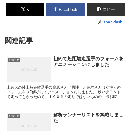
X
Facebook
コピー
abehideshi
関連記事
初めて短距離走選手のフォームを
お知らせ
アニメーションにしました
上智大の陸上短距離選手の藤原さん（男性）と鈴木さん（女性）の
フォームを３D解析してアニメーションにしました。 狭いグランド
で走ってもらったので、１００％の走りではないものの、撮影時の
速度は、男性で11.2秒、女性で13.0秒でしたので十分に速く、フォー
ムの特徴を捉えることができました。 以前から短距離選手のフォー
ムを見たい、アニメにしたいと思っていたので今回はワクワクしな
解析ランナーリストを掲載しまし
がら、３D解析を行いました。当然ですが、マラソンのフォームとは
お知らせ
異なるため、生体力学的な運動のモデリングを新たに追加したり修
た
正することで合わせ込みができました。 アプリで 藤原選手 と
鈴木選手フォーム の詳細が観れます。 アプ...