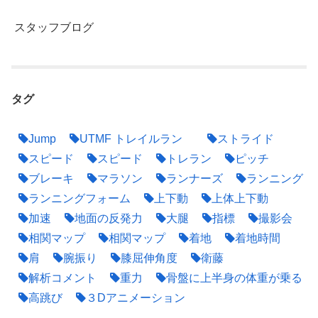
スタッフブログ
タグ
Jump
UTMF トレイルラン
ストライド
スピード
スピード
トレラン
ピッチ
ブレーキ
マラソン
ランナーズ
ランニング
ランニングフォーム
上下動
上体上下動
加速
地面の反発力
大腿
指標
撮影会
相関マップ
相関マップ
着地
着地時間
肩
腕振り
膝屈伸角度
衛藤
解析コメント
重力
骨盤に上半身の体重が乗る
高跳び
３Dアニメーション