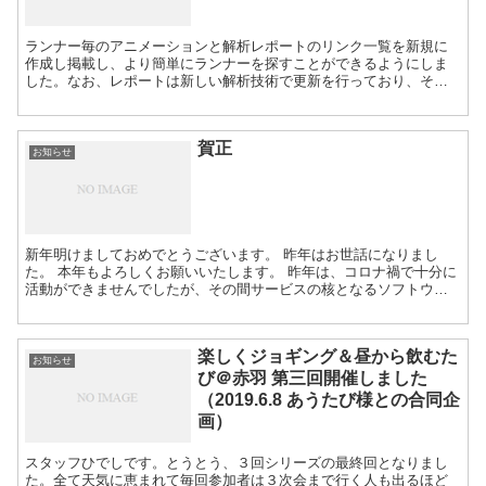
ランナー毎のアニメーションと解析レポートのリンク一覧を新規に
作成し掲載し、より簡単にランナーを探すことができるようにしま
した。なお、レポートは新しい解析技術で更新を行っており、その
リンク先を順次追加していきます。同時にリンク先のURLを一新し
ておりますが、以前のレポートのリンクから新しいリンク先に自動
的にリダイレクトされます。解析ランナーリストへ
賀正
お知らせ
新年明けましておめでとうございます。 昨年はお世話になりまし
た。 本年もよろしくお願いいたします。 昨年は、コロナ禍で十分に
活動ができませんでしたが、その間サービスの核となるソフトウェ
アの開発を行なってきました。目指すところは、自撮りの映像でも
３D解析できるようにすることで、全国の市民ランナーへ提供可能に
すること。ビデオから３次元のデータ解析、フォーム評価プロセス
楽しくジョギング＆昼から飲むた
の時間短縮と分かり易い結果の提供の仕方。この２点を目標とした
お知らせ
技術の開発を行なっています。 今年は、2月末にはそのサービスをオ
び＠赤羽 第三回開催しました
ープンを予定しています。 代表 阿部秀司 平成３年 元旦
（2019.6.8 あうたび様との合同企
画）
スタッフひでしです。とうとう、３回シリーズの最終回となりまし
た。全て天気に恵まれて毎回参加者は３次会まで行く人も出るほど