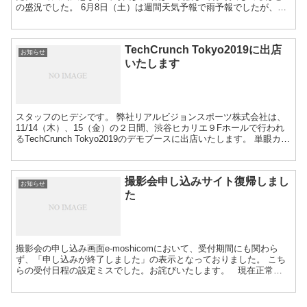
の盛況でした。 6月8日（土）は週間天気予報で雨予報でしたが、あ
うたび代表の晴れ男の強運により無事に雨も無くやや晴れ間も見え
る奇跡のような日となりました。初参加の方が５名、リピーター２
名とあうたびさんのスタッフメンバー合計１０数名で、ジョギング
TechCrunch Tokyo2019に出店
で汗をかき昼から飲み会をやって、またまたとても楽しいイベント
お知らせ
になりました。 朝10時からあうたびさんの事務所で、自己紹介と初
いたします
心者向けの座学を30分やったあと、荒川河川敷に１０分ぐらいで移
動。すでにこの時点でおしゃべりで初対面の方達の緊張...
スタッフのヒデシです。 弊社リアルビジョンスポーツ株式会社は、
11/14（木）、15（金）の２日間、渋谷ヒカリエ９Fホールで行われ
るTechCrunch Tokyo2019のデモブースに出店いたします。 単眼カメ
ラによるモーションキャプチャーベースのランニングフォームのデ
モを中心に、現在開発中のモデルベースによる３Dデータ作成、来年
は新技術の導入によるリアルタイムでのモーションチャプチャーの
撮影会申し込みサイト復帰しまし
サービスの紹介を予定しています。当日、来られる方おりました
お知らせ
ら、是非お立ち寄りください。なお、机半分の狭いブースにPCとデ
た
ィスプレーによるデモとなります。 TechCrunch Tokyo2019の詳細は
こち...
撮影会の申し込み画面e-moshicomにおいて、受付期間にも関わら
ず、「申し込みが終了しました」の表示となっておりました。 こち
らの受付日程の設定ミスでした。お詫びいたします。 現在正常に
「申し込み受付中」に復帰しております。8月分までの申し込みです
が、9月に関しても受付を近日開始いたします。