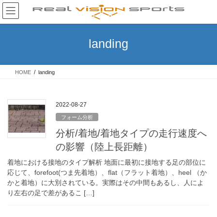
コ
ナ
ン
ビ
テ
ゲ
ン
ー
landing
ツ
シ
へ
ョ
ス
ン
HOME
landing
キ
に
ッ
移
プ
動
2022-08-27
フォーム分析
分析/着地/着地タイプの走行速度へ
の影響（陸上長距離）
着地における接地のタイプ解析 地面に最初に接地する足の部位に
応じて、forefoot(つま先着地）、flat（フラット着地）、heel （か
かと着地）に大別されている。実際はその中間もあるし、人によ
り左右の足で差があるこ […]