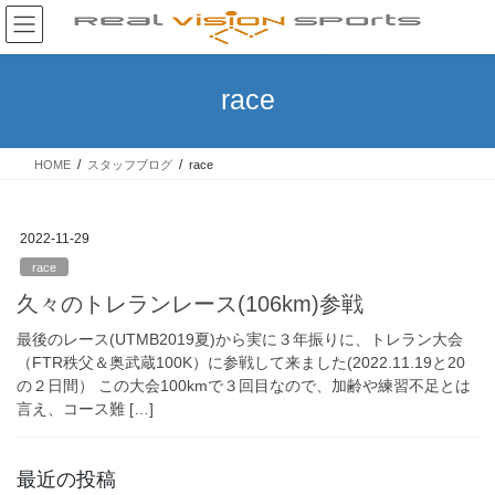
コ
ナ
ン
ビ
テ
ゲ
ン
ー
race
ツ
シ
へ
ョ
ス
ン
HOME
スタッフブログ
race
キ
に
ッ
移
プ
動
2022-11-29
race
久々のトレランレース(106km)参戦
最後のレース(UTMB2019夏)から実に３年振りに、トレラン大会
（FTR秩父＆奥武蔵100K）に参戦して来ました(2022.11.19と20
の２日間） この大会100kmで３回目なので、加齢や練習不足とは
言え、コース難 […]
最近の投稿