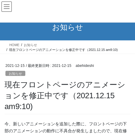
コ
ナ
ン
ビ
テ
ゲ
ン
ー
お知らせ
ツ
シ
へ
ョ
ス
ン
HOME
お知らせ
キ
に
現在フロントページのアニメーションを修正中です（2021.12.15 am9:10)
ッ
移
プ
動
2021-12-15
/ 最終更新日時 :
2021-12-15
abehideshi
お知らせ
現在フロントページのアニメーシ
ョンを修正中です（2021.12.15
am9:10)
今、新しいアニメーションを追加した際に、フロントページの下
部のアニメーションの動作に不具合が発生しましたので、現在修